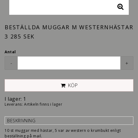
BESTÄLLDA MUGGAR M WESTERNHÄSTAR
3 285 SEK
Antal
-
+
KÖP
I lager: 1
Leverans:
Artikeln finns i lager
BESKRIVNING
10 st muggar med hästar, 5 var av western o krumbukt enligt
beställning på mail.