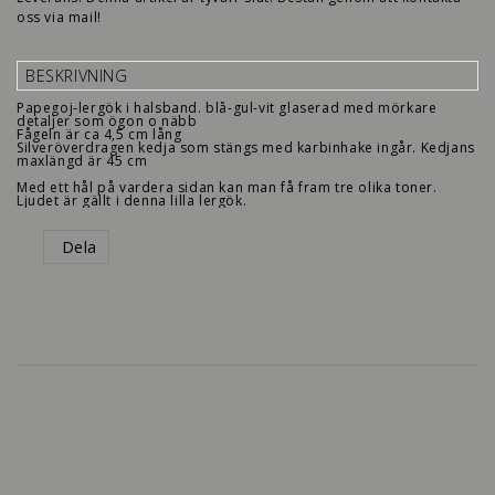
oss via mail!
BESKRIVNING
Papegoj-lergök i halsband. blå-gul-vit glaserad med mörkare
detaljer som ögon o näbb
Fågeln är ca 4,5 cm lång
Silveröverdragen kedja som stängs med karbinhake ingår. Kedjans
maxlängd är 45 cm
Med ett hål på vardera sidan kan man få fram tre olika toner.
Ljudet är gällt i denna lilla lergök.
Dela