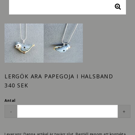
LERGÖK ARA PAPEGOJA I HALSBAND
340 SEK
Antal
-
+
Leverans:
Denna artikel är tyvärr slut. Beställ genom att kontakta